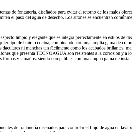
temas de fontanería, diseñados para evitar el retorno de los malos olore
ermiten el paso del agua de desecho. Los sifones se encuentran comúnmen
specto limpio y elegante que se integra perfectamente en estilos de d
quier tipo de baño o cocina, combinando con una amplia gama de colore
s dactilares ni manchas tan fácilmente como los acabados brillantes, m
 sifones que presenta TECNOAGUA son resistentes a la corrosión y a los
s formas y tamaños, siendo compatibles con una amplia gama de instal
ntes de fontanería diseñados para controlar el flujo de agua en lavabo