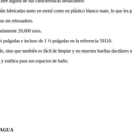
Entre alguna de sus características destacamos:
icadas tanto en metal como en plástico blanco mate, lo que les pro
mo sin rebosadero.
madamente 20,000 usos.
 ¼ pulgadas e incluso de 1 ½ pulgadas en la referencia 59110.
, sino que también es fácil de limpiar y no muestra huellas dactilares 
y estética para sus espacios de baño.
NOAGUA