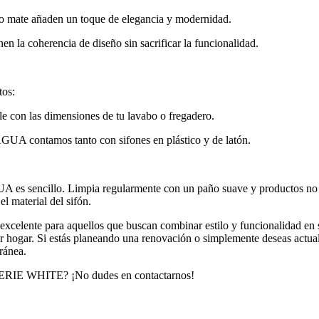
nco mate añaden un toque de elegancia y modernidad.
nen la coherencia de diseño sin sacrificar la funcionalidad.
tos:
e con las dimensiones de tu lavabo o fregadero.
GUA contamos tanto con sifones en plástico y de latón.
s sencillo. Limpia regularmente con un paño suave y productos no ab
l material del sifón.
lente para aquellos que buscan combinar estilo y funcionalidad en s
uier hogar. Si estás planeando una renovación o simplemente deseas ac
ránea.
a SERIE WHITE? ¡No dudes en contactarnos!