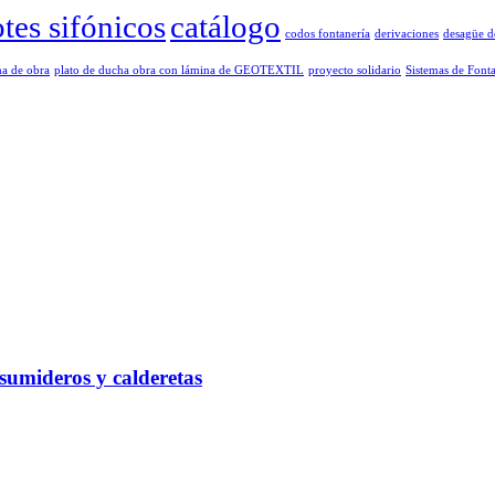
tes sifónicos
catálogo
codos fontanería
derivaciones
desagüe d
ha de obra
plato de ducha obra con lámina de GEOTEXTIL
proyecto solidario
Sistemas de Font
 sumideros y calderetas