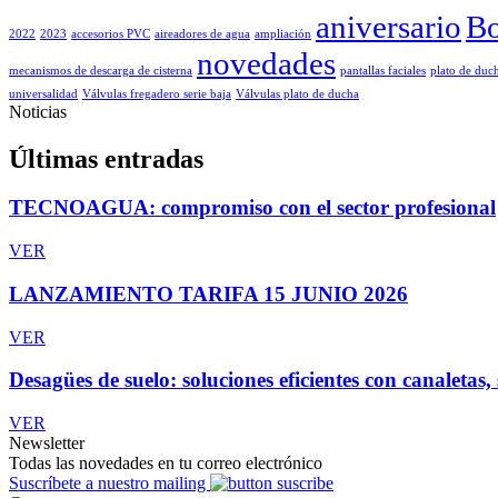
aniversario
Bo
2022
2023
accesorios PVC
aireadores de agua
ampliación
novedades
mecanismos de descarga de cisterna
pantallas faciales
plato de duc
universalidad
Válvulas fregadero serie baja
Válvulas plato de ducha
Noticias
Últimas entradas
TECNOAGUA: compromiso con el sector profesional
VER
LANZAMIENTO TARIFA 15 JUNIO 2026
VER
Desagües de suelo: soluciones eficientes con canaletas,
VER
Newsletter
Todas las novedades en tu correo electrónico
Suscríbete a nuestro mailing