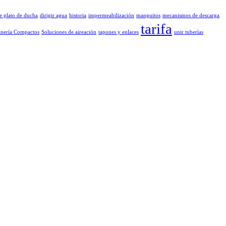
e plato de ducha
dirigir agua
historia
impermeabilización
manguitos
mecanismos de descarga
tarifa
anería Compactos
Soluciones de aireación
tapones y enlaces
unir tuberías