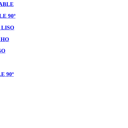
ABLE
E 90º
 LISO
CHO
SO
E 90º