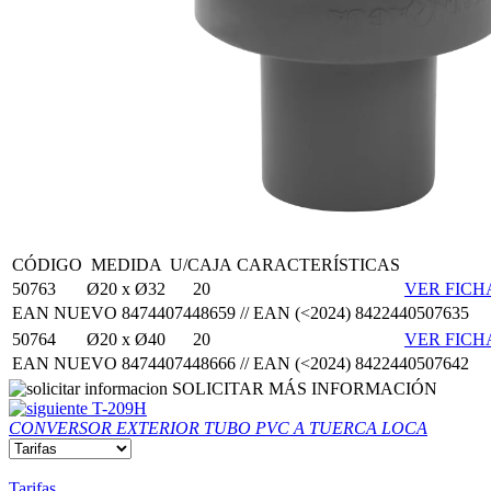
CÓDIGO
MEDIDA
U/CAJA
CARACTERÍSTICAS
50763
Ø20 x Ø32
20
VER FICH
EAN NUEVO 8474407448659 // EAN (<2024) 8422440507635
50764
Ø20 x Ø40
20
VER FICH
EAN NUEVO 8474407448666 // EAN (<2024) 8422440507642
SOLICITAR MÁS INFORMACIÓN
T-209H
CONVERSOR EXTERIOR TUBO PVC A TUERCA LOCA
Tarifas