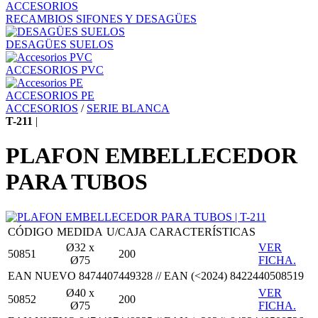
ACCESORIOS
RECAMBIOS SIFONES Y DESAGÜES
DESAGÜES SUELOS
ACCESORIOS PVC
ACCESORIOS PE
ACCESORIOS
/
SERIE BLANCA
T-211
|
PLAFON EMBELLECEDOR
PARA TUBOS
CÓDIGO
MEDIDA
U/CAJA
CARACTERÍSTICAS
Ø32 x
VER
50851
200
Ø75
FICHA.
EAN NUEVO 8474407449328 // EAN (<2024) 8422440508519
Ø40 x
VER
50852
200
Ø75
FICHA.