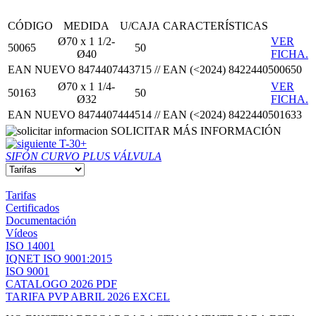
CÓDIGO
MEDIDA
U/CAJA
CARACTERÍSTICAS
Ø70 x 1 1/2-
VER
50065
50
Ø40
FICHA.
EAN NUEVO 8474407443715 // EAN (<2024) 8422440500650
Ø70 x 1 1/4-
VER
50163
50
Ø32
FICHA.
EAN NUEVO 8474407444514 // EAN (<2024) 8422440501633
SOLICITAR MÁS INFORMACIÓN
T-30+
SIFÓN CURVO PLUS VÁLVULA
Tarifas
Certificados
Documentación
Vídeos
ISO 14001
IQNET ISO 9001:2015
ISO 9001
CATALOGO 2026 PDF
TARIFA PVP ABRIL 2026 EXCEL