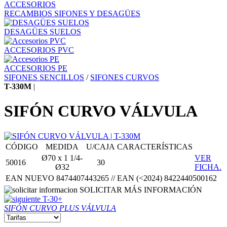
ACCESORIOS
RECAMBIOS SIFONES Y DESAGÜES
DESAGÜES SUELOS
ACCESORIOS PVC
ACCESORIOS PE
SIFONES SENCILLOS
/
SIFONES CURVOS
T-330M
|
SIFÓN CURVO VÁLVULA
CÓDIGO
MEDIDA
U/CAJA
CARACTERÍSTICAS
Ø70 x 1 1/4-
VER
50016
30
Ø32
FICHA.
EAN NUEVO 8474407443265 // EAN (<2024) 8422440500162
SOLICITAR MÁS INFORMACIÓN
T-30+
SIFÓN CURVO PLUS VÁLVULA