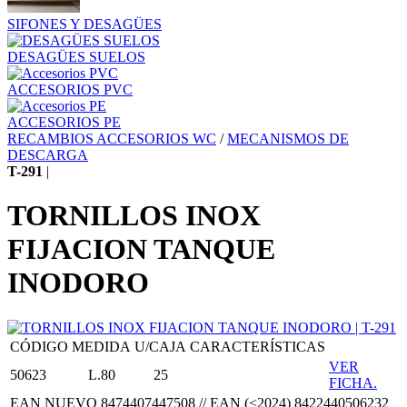
SIFONES Y DESAGÜES
DESAGÜES SUELOS
ACCESORIOS PVC
ACCESORIOS PE
RECAMBIOS ACCESORIOS WC
/
MECANISMOS DE
DESCARGA
T-291
|
TORNILLOS INOX
FIJACION TANQUE
INODORO
CÓDIGO
MEDIDA
U/CAJA
CARACTERÍSTICAS
VER
50623
L.80
25
FICHA.
EAN NUEVO 8474407447508 // EAN (<2024) 8422440506232