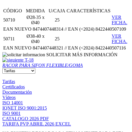
CÓDIGO
MEDIDA
U/CAJA
CARACTERÍSTICAS
Ø28-35 x
VER
50710
25
Ø40
FICHA.
EAN NUEVO 8474407448314 // EAN (<2024) 8422440507109
Ø38-40 x
VER
50711
25
Ø40
FICHA.
EAN NUEVO 8474407448321 // EAN (<2024) 8422440507116
SOLICITAR MÁS INFORMACIÓN
T-18
RACOR PARA SIFON FLEXIBLE/GOMA
Tarifas
Certificados
Documentación
Vídeos
ISO 14001
IQNET ISO 9001:2015
ISO 9001
CATALOGO 2026 PDF
TARIFA PVP ABRIL 2026 EXCEL