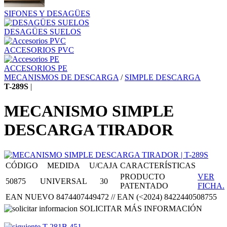
SIFONES Y DESAGÜES
DESAGÜES SUELOS
ACCESORIOS PVC
ACCESORIOS PE
MECANISMOS DE DESCARGA
/
SIMPLE DESCARGA
T-289S
|
MECANISMO SIMPLE
DESCARGA TIRADOR
CÓDIGO
MEDIDA
U/CAJA
CARACTERÍSTICAS
PRODUCTO
VER
50875
UNIVERSAL
30
PATENTADO
FICHA.
EAN NUEVO 8474407449472 // EAN (<2024) 8422440508755
SOLICITAR MÁS INFORMACIÓN
T-281B.451