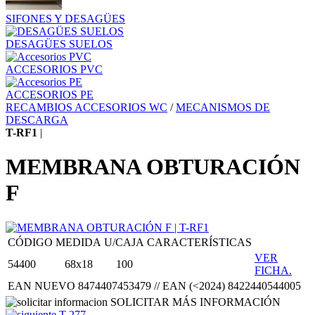
SIFONES Y DESAGÜES
DESAGÜES SUELOS
ACCESORIOS PVC
ACCESORIOS PE
RECAMBIOS ACCESORIOS WC
/
MECANISMOS DE
DESCARGA
T-RF1
|
MEMBRANA OBTURACIÓN
F
CÓDIGO
MEDIDA
U/CAJA
CARACTERÍSTICAS
VER
54400
68x18
100
FICHA.
EAN NUEVO 8474407453479 // EAN (<2024) 8422440544005
SOLICITAR MÁS INFORMACIÓN
T-277