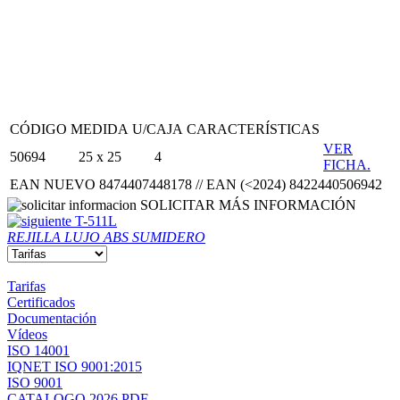
CÓDIGO
MEDIDA
U/CAJA
CARACTERÍSTICAS
VER
50694
25 x 25
4
FICHA.
EAN NUEVO 8474407448178 // EAN (<2024) 8422440506942
SOLICITAR MÁS INFORMACIÓN
T-511L
REJILLA LUJO ABS SUMIDERO
Tarifas
Certificados
Documentación
Vídeos
ISO 14001
IQNET ISO 9001:2015
ISO 9001
CATALOGO 2026 PDF