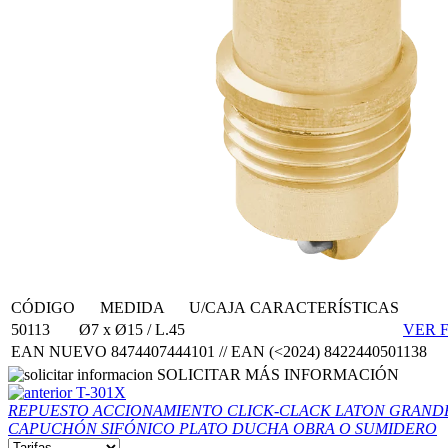
CÓDIGO
MEDIDA
U/CAJA
CARACTERÍSTICAS
50113
Ø7 x Ø15 / L.45
VER F
EAN NUEVO 8474407444101 // EAN (<2024) 8422440501138
SOLICITAR MÁS INFORMACIÓN
T-301X
REPUESTO ACCIONAMIENTO CLICK-CLACK LATON GRAN
CAPUCHÓN SIFÓNICO PLATO DUCHA OBRA O SUMIDERO