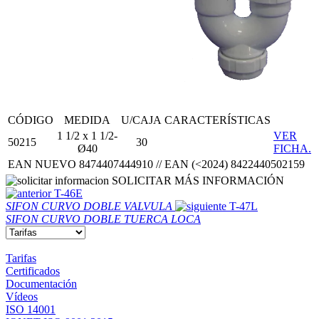
CÓDIGO
MEDIDA
U/CAJA
CARACTERÍSTICAS
1 1/2 x 1 1/2-
VER
50215
30
Ø40
FICHA.
EAN NUEVO 8474407444910 // EAN (<2024) 8422440502159
SOLICITAR MÁS INFORMACIÓN
T-46E
SIFON CURVO DOBLE VALVULA
T-47L
SIFON CURVO DOBLE TUERCA LOCA
Tarifas
Certificados
Documentación
Vídeos
ISO 14001