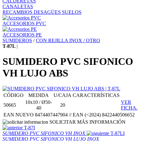
CALDERETAS
CANALETAS
RECAMBIOS DESAGÜES SUELOS
ACCESORIOS PVC
ACCESORIOS PE
SUMIDEROS
/
CON REJILLA INOX / OTRO
T-87L
|
SUMIDERO PVC SIFONICO
VH LUJO ABS
CÓDIGO
MEDIDA
U/CAJA
CARACTERÍSTICAS
10x10 / Ø50-
VER
50665
20
40
FICHA.
EAN NUEVO 8474407447904 // EAN (<2024) 8422440506652
SOLICITAR MÁS INFORMACIÓN
T-87I
SUMIDERO PVC SIFONICO VH INOX
T-87LI
SUMIDERO PVC SIFONICO VH LUJO INOX