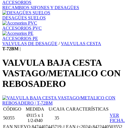
ACCESORIOS
RECAMBIOS SIFONES Y DESAGÜES
DESAGÜES SUELOS
ACCESORIOS PVC
ACCESORIOS PE
VALVULAS DE DESAGÜE
/
VALVULAS CESTA
T-72BM
|
VALVULA BAJA CESTA
VASTAGO/METALICO CON
REBOSADERO
CÓDIGO
MEDIDA
U/CAJA
CARACTERÍSTICAS
Ø115 x 1
VER
50355
35
1/2-Ø40
FICHA.
EAN NUEVO 8474407445719 // EAN (<2024) 8422440503552