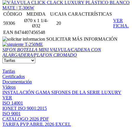
CÓDIGO
MEDIDA
U/CAJA
CARACTERÍSTICAS
Ø70 x 1 1/4-
VER
59306
20
Ø32
FICHA.
EAN 8474407456548
SOLICITAR MÁS INFORMACIÓN
T-250ME
SIFON BOTELLA MINI VALVULA/CADENA CON
ALARGADERA/PLAFON CROMADO
Tarifas
Certificados
Documentación
Vídeos
INSTALACIÓN GAMA SIFONES DE LA SERIE LUXURY
VER
ISO 14001
IQNET ISO 9001:2015
ISO 9001
CATALOGO 2026 PDF
TARIFA PVP ABRIL 2026 EXCEL