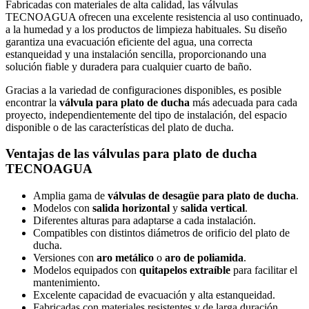
Fabricadas con materiales de alta calidad, las válvulas
TECNOAGUA ofrecen una excelente resistencia al uso continuado,
a la humedad y a los productos de limpieza habituales. Su diseño
garantiza una evacuación eficiente del agua, una correcta
estanqueidad y una instalación sencilla, proporcionando una
solución fiable y duradera para cualquier cuarto de baño.
Gracias a la variedad de configuraciones disponibles, es posible
encontrar la
válvula para plato de ducha
más adecuada para cada
proyecto, independientemente del tipo de instalación, del espacio
disponible o de las características del plato de ducha.
Ventajas de las válvulas para plato de ducha
TECNOAGUA
Amplia gama de
válvulas de desagüe para plato de ducha
.
Modelos con
salida horizontal
y
salida vertical
.
Diferentes alturas para adaptarse a cada instalación.
Compatibles con distintos diámetros de orificio del plato de
ducha.
Versiones con
aro metálico
o
aro de poliamida
.
Modelos equipados con
quitapelos extraíble
para facilitar el
mantenimiento.
Excelente capacidad de evacuación y alta estanqueidad.
Fabricadas con materiales resistentes y de larga duración.