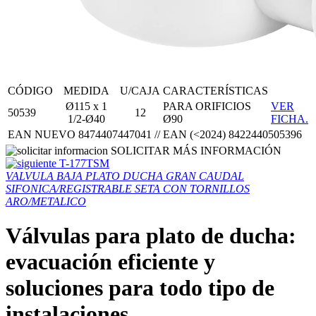
CÓDIGO
MEDIDA
U/CAJA
CARACTERÍSTICAS
Ø115 x 1
PARA ORIFICIOS
VER
50539
12
1/2-Ø40
Ø90
FICHA.
EAN NUEVO 8474407447041 // EAN (<2024) 8422440505396
SOLICITAR MÁS INFORMACIÓN
T-177TSM
VALVULA BAJA PLATO DUCHA GRAN CAUDAL
SIFONICA/REGISTRABLE SETA CON TORNILLOS
ARO/METALICO
Válvulas para plato de ducha:
evacuación eficiente y
soluciones para todo tipo de
instalaciones