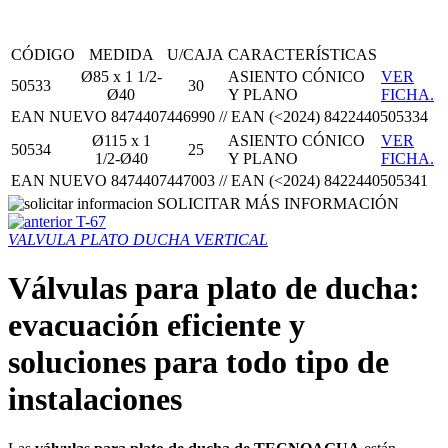
CÓDIGO
MEDIDA
U/CAJA
CARACTERÍSTICAS
Ø85 x 1 1/2-
ASIENTO CÓNICO
VER
50533
30
Ø40
Y PLANO
FICHA.
EAN NUEVO 8474407446990 // EAN (<2024) 8422440505334
Ø115 x 1
ASIENTO CÓNICO
VER
50534
25
1/2-Ø40
Y PLANO
FICHA.
EAN NUEVO 8474407447003 // EAN (<2024) 8422440505341
SOLICITAR MÁS INFORMACIÓN
T-67
VALVULA PLATO DUCHA VERTICAL
Válvulas para plato de ducha:
evacuación eficiente y
soluciones para todo tipo de
instalaciones