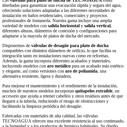
Las
válvulas para plato de ducha de TECNOAGUA
están
diseñadas para garantizar una evacuación rápida y segura del agua,
ofreciendo soluciones adaptadas a las diferentes necesidades de
instalación en baños residenciales, comerciales y proyectos
profesionales de fontanería. Nuestra gama incluye una amplia
variedad de modelos con
salida horizontal
y
salida vertical
,
diferentes alturas, diámetros de conexión y configuraciones para
adaptarse a la mayoría de platos de ducha del mercado.
Disponemos de
válvulas de desagüe para plato de ducha
compatibles con distintos diámetros de orificio, lo que facilita su
integración tanto en instalaciones nuevas como en reformas.
Además, la gama incorpora diferentes acabados y materiales,
incluyendo modelos con
aro metálico
para un acabado más estético
y elegante, así como versiones con
aro de poliamida
, una
alternativa resistente, ligera y duradera.
Para mejorar el mantenimiento y el rendimiento de la instalación,
muchos de nuestros modelos incorporan
quitapelos extraíble
, un
accesorio que ayuda a retener cabellos y otros residuos antes de que
lleguen a la tubería, reduciendo el riesgo de obstrucciones y
facilitando la limpieza periódica del desagüe.
Fabricadas con materiales de alta calidad, las válvulas
TECNOAGUA ofrecen una excelente resistencia al uso continuado,
a la humedad y a los productos de limpieza habituales. Su diseño