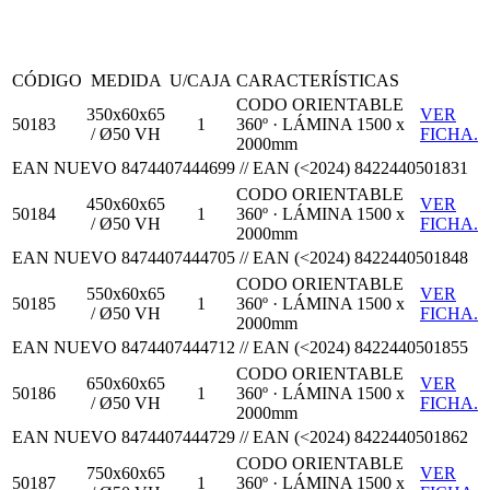
CÓDIGO
MEDIDA
U/CAJA
CARACTERÍSTICAS
CODO ORIENTABLE
350x60x65
VER
50183
1
360º · LÁMINA 1500 x
/ Ø50 VH
FICHA.
2000mm
EAN NUEVO 8474407444699 // EAN (<2024) 8422440501831
CODO ORIENTABLE
450x60x65
VER
50184
1
360º · LÁMINA 1500 x
/ Ø50 VH
FICHA.
2000mm
EAN NUEVO 8474407444705 // EAN (<2024) 8422440501848
CODO ORIENTABLE
550x60x65
VER
50185
1
360º · LÁMINA 1500 x
/ Ø50 VH
FICHA.
2000mm
EAN NUEVO 8474407444712 // EAN (<2024) 8422440501855
CODO ORIENTABLE
650x60x65
VER
50186
1
360º · LÁMINA 1500 x
/ Ø50 VH
FICHA.
2000mm
EAN NUEVO 8474407444729 // EAN (<2024) 8422440501862
CODO ORIENTABLE
750x60x65
VER
50187
1
360º · LÁMINA 1500 x