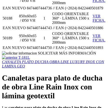
/ Ø50 VH
FICHA.
2000mm
EAN NUEVO 8474407444736 // EAN (<2024) 8422440501879
CODO ORIENTABLE
850x60x65
VER
50188
1
360º · LÁMINA 1500 x
/ Ø50 VH
FICHA.
2000mm
EAN NUEVO 8474407444743 // EAN (<2024) 8422440501886
CODO ORIENTABLE
950x60x65
VER
50189
1
360º · LÁMINA 1500 x
/ Ø50 VH
FICHA.
2000mm
EAN NUEVO 8474407444750 // EAN (<2024) 8422440501893
SOLICITAR MÁS INFORMACIÓN
T-181L
CANALETA PLATO DUCHA OBRA LINE LUXURY INOX CON
LAMINA GEO
Canaletas para plato de ducha
de obra Line Rain Inox con
lámina geotextil
Las
canaletas para plato de ducha de obra Line Rain Inox de